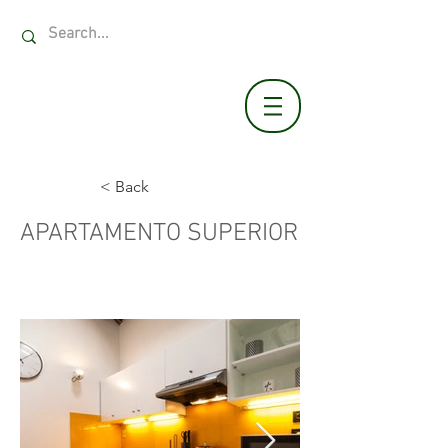
INFO@VILLASOLATIA.COM
+39 389.4441533
< Back
APARTAMENTO SUPERIOR